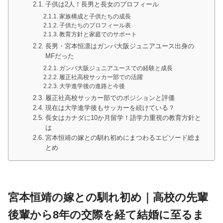
子供は2人！長男と長女のプロフィール
家族構成と子供たちの成長
子供たちのプロフィール表
教育方針と家庭でのサポート
長男・宮本恒凛はガンバ大阪ジュニアユース出身の
MFだった
ガンバ大阪ジュニアユースでの経験と成長
履正社高校サッカー部での活躍
大学進学後の進路と今後
履正社高校サッカー部でのポジションと評価
現在は大学進学後もサッカーを続けている？
長女はカナダに10か月留学！語学力重視の教育方針と
は
宮本恒靖の嫁との馴れ初めにまつわるエピソード総ま
とめ
宮本恒靖の嫁との馴れ初め｜高校の先輩
後輩から8年の交際を経て結婚に至るま