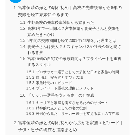
宮本恒靖の嫁との馴れ初め｜高校の先輩後輩から8年の
交際を経て結婚に至るまで
生野高校の先輩後輩関係から始まった
高校1年で一目惚れ？宮本恒靖が妻光子さんと交際を
始めたきっかけ
8年間の交際期間を経て2001年に結婚した理由とは
妻光子さんは美人？ミスキャンパスや社長令嬢と噂さ
れる背景
宮本恒靖の自宅での家族時間は？プライベートを重視
するスタイル
プロサッカー選手としての多忙な日々と家族の時間
自宅は「安らぎと学び」の場
家族時間のエピソード
プライベート重視の理由とメリット
「サッカー選手を支える妻」の存在感
キャリアと家庭を両立させるためのサポート
精神的な支えとしての妻の役割
外部から見た「サッカー選手を支える妻」の存在感
宮本恒靖の嫁との馴れ初めから広がる家族エピソード｜
子供・息子の現在と進路まとめ