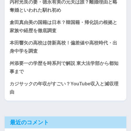
内村光良の妻・徳永有美の元夫は誰？離婚理由と略
奪婚といわれた馴れ初め
倉田真由美の国籍は日本？韓国籍・帰化説の根拠と
家族や経歴を徹底調査
本田響矢の高校は啓新高校！偏差値や高校時代・出
身中学を調査
舛添要一の学歴を時系列で解説 東大法学部から都知
事まで
カジサックの年収がすごい？YouTube収入と減収理
由
最近のコメント