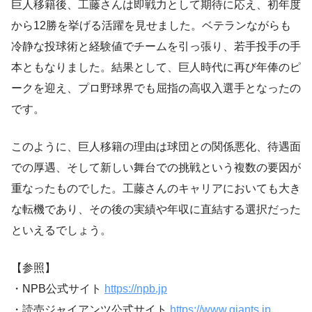
巨人移籍後、工藤さんは即戦力として期待に応え、初年度
から12勝を挙げる活躍を見せました。ベテランながらも
冷静な投球術と経験値でチームを引っ張り、若手投手の手
本ともなりました。結果として、巨人時代に再び年俸のピ
ークを迎え、プロ野球界でも屈指の高収入選手となったの
です。
このように、巨人移籍の理由は球団との関係悪化、待遇面
での厚遇、そして新しい舞台での挑戦という複数の要因が
重なったものでした。工藤さんのキャリアにおいても大き
な転機であり、その後の実績や年収に直結する選択だった
といえるでしょう。
【参照】
・NPB公式サイト
https://npb.jp
・読売ジャイアンツ公式サイト
https://www.giants.jp