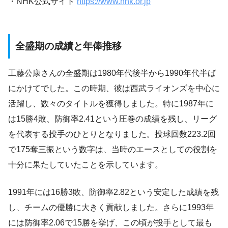
・NHK公式サイト
https://www.nhk.or.jp
全盛期の成績と年俸推移
工藤公康さんの全盛期は1980年代後半から1990年代半ば
にかけてでした。この時期、彼は西武ライオンズを中心に
活躍し、数々のタイトルを獲得しました。特に1987年に
は15勝4敗、防御率2.41という圧巻の成績を残し、リーグ
を代表する投手のひとりとなりました。投球回数223.2回
で175奪三振という数字は、当時のエースとしての役割を
十分に果たしていたことを示しています。
1991年には16勝3敗、防御率2.82という安定した成績を残
し、チームの優勝に大きく貢献しました。さらに1993年
には防御率2.06で15勝を挙げ、この頃が投手として最も