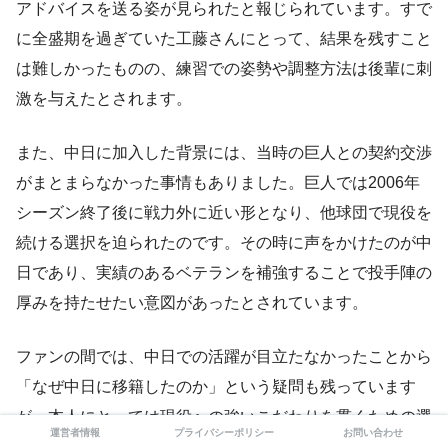
アドバイスを送る姿が見られたと報じられています。すで
に全盛期を過ぎていた工藤さんにとって、結果を残すこと
は難しかったものの、練習での姿勢や調整方法は後輩に刺
激を与えたとされます。
また、中日に加入した背景には、当時の巨人との契約交渉
がまとまらなかった事情もありました。巨人では2006年
シーズン終了後に戦力外に近い形となり、他球団で現役を
続ける選択を迫られたのです。その時に声をかけたのが中
日であり、実績のあるベテランを補強することで投手陣の
厚みを持たせたい意図があったとされています。
ファンの間では、中日での活躍が目立たなかったことから
「なぜ中日に移籍したのか」という疑問も残っています
が、本人にとっては現役への強いこだわりを貫くための選
運営者情報
プライバシーポリシー
お問い合わせ
択でした。プロ生活最後の数年間をどう過ごすかは選手に