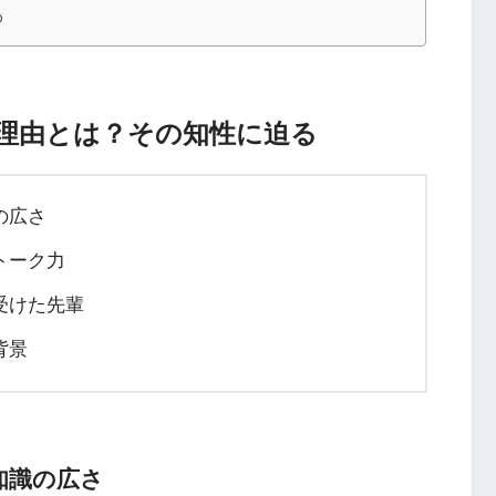
め
理由とは？その知性に迫る
の広さ
トーク力
受けた先輩
背景
知識の広さ