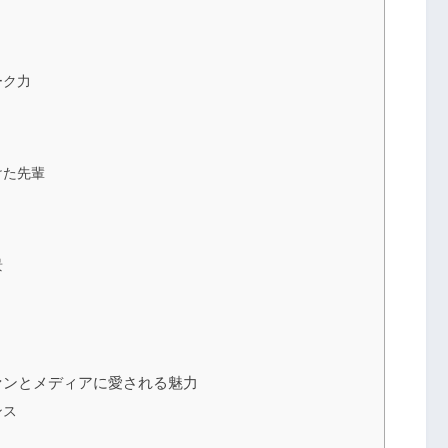
ーク力
けた先輩
景
ァンとメディアに愛される魅力
ンス