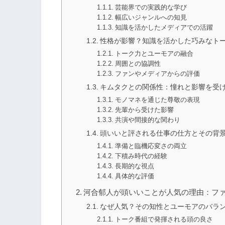
芸能界での実践的な学び
幅広いジャンルへの知見
知識を活かしたメディアでの活躍
性格が影響？知識を活かした巧みなト
トーク力とユーモアの融合
周囲との協調性
ファンやメディアからの評価
キムタクとの関係性：憧れと影響を受
モノマネを通じた尊敬の表現
先輩から受けた影響
共演や間接的な関わり
頭いいと評される仕事の仕方とその背
準備と臨機応変さの両立
下積み時代の経験
長期的な視点
具体的な評価
河合郁人が頭いいことが人気の理由：フ
なぜ人気？その知性とユーモアのバラ
トーク番組で発揮される頭の良さ