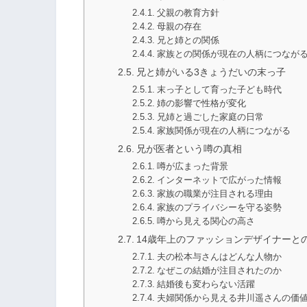
父親の教育方針
母親の存在
兄と姉との関係
家族との関係が現在の人柄につなが
兄と姉がいる3きょうだいの末っ子
末っ子として育った子ども時代
姉の影響で性格が変化
兄姉と過ごした家庭の日常
家族関係が現在の人柄につながる
兄が医者という噂の真相
噂が広まった背景
インターネットで広がった情報
家族の職業が注目される理由
家族のプライバシーを守る姿勢
噂から見える関心の高さ
14歳年上のファッションデザイナーと
夫の松本与さんはどんな人物か
なぜこの結婚が注目されたのか
結婚後も変わらない活躍
夫婦関係から見える井川遥さんの価