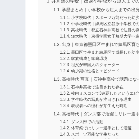
井川遥の学歴｜出身小学校から短大まで
学歴まとめ｜小学校から短大までの出
小学校時代｜スポーツ万能だった幼
中学校時代｜練馬区立谷原中学校で
高校時代｜都立石神井高校で注目の
短大時代｜東横学園女子短期大学へ
出身｜東京都墨田区生まれで練馬区育
墨田区で生まれ練馬区で成長した幼
家族構成と家庭環境
祖父が韓国人のクォーター
幼少期の性格とエピソード
高校時代 写真｜石神井高校で話題にな
石神井高校で注目された存在
校内ミスコンで3連覇したというエピ
学生時代の写真が注目される理由
表現者への憧れが芽生えた時期
高校時代｜ダンス部で活躍しリレー選
ダンス部での活動
体育祭ではリレー選手として活躍
スポーツ万能な学生だった