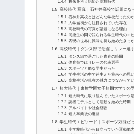
将来を考え始めた高校時代
高校時代 写真｜石神井高校で話題にな
石神井高校とはどんな学校だったの
入学当初から注目されていた存在
高校時代の写真が話題になる理由
同級生の間で語られる学生時代のエ
表現の世界に興味を持ち始めたきっ
高校時代｜ダンス部で活躍しリレー選
ダンス部で過ごした青春の時間
体育祭ではリレーの代表選手
スポーツ万能な学生だった
学生生活の中で芽生えた将来への思
高校生活が現在の魅力につながって
短大時代｜東横学園女子短期大学での
短大時代に取り組んでいたスポーツ
読者モデルとして活動を始めた時期
アルバイトや社会経験
短大卒業後の進路
学生時代エピソード｜スポーツ万能だ
小学校時代から目立っていた運動能