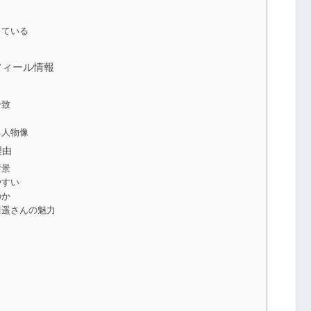
っている
フィール情報
一致
る人物像
理由
背景
やすい
のか
川遥さんの魅力