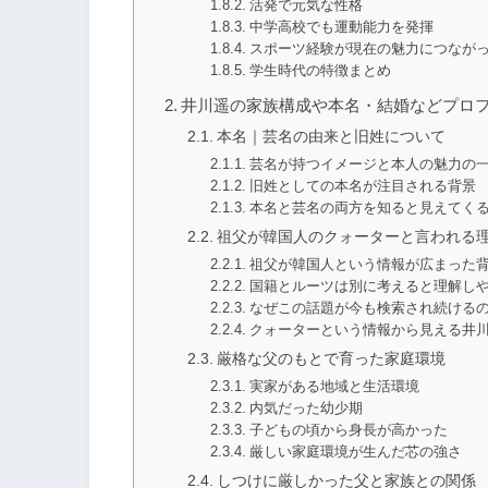
活発で元気な性格
中学高校でも運動能力を発揮
スポーツ経験が現在の魅力につなが
学生時代の特徴まとめ
井川遥の家族構成や本名・結婚などプロ
本名｜芸名の由来と旧姓について
芸名が持つイメージと本人の魅力の
旧姓としての本名が注目される背景
本名と芸名の両方を知ると見えてく
祖父が韓国人のクォーターと言われる
祖父が韓国人という情報が広まった
国籍とルーツは別に考えると理解し
なぜこの話題が今も検索され続ける
クォーターという情報から見える井
厳格な父のもとで育った家庭環境
実家がある地域と生活環境
内気だった幼少期
子どもの頃から身長が高かった
厳しい家庭環境が生んだ芯の強さ
しつけに厳しかった父と家族との関係