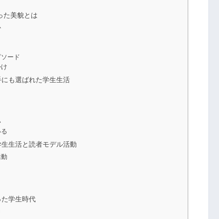
った美貌とは
か
ピソード
かけ
手にも選ばれた学生生活
い
いる
学生生活と読者モデル活動
活動
った学生時代
力