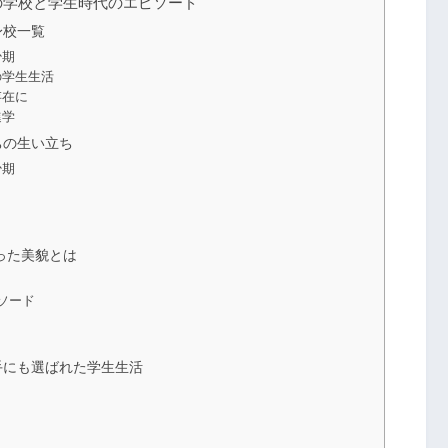
の学校と学生時代のエピソード
身校一覧
少期
の学生生活
存在に
進学
ちの生い立ち
少期
った美貌とは
ソード
手にも選ばれた学生生活