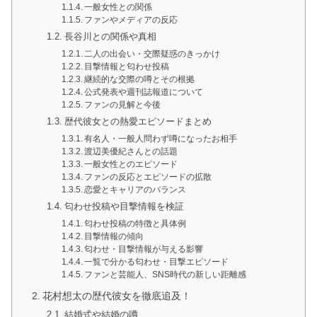
一般女性との関係
ファンやメディアの反応
長谷川との関係や真相
二人の出会い・交際疑惑のきっかけ
目撃情報と匂わせ投稿
継続的な交際の噂とその根拠
公式発表や週刊誌報道について
ファンの見解と今後
歴代彼女との熱愛エピソードまとめ
有名人・一般人問わず噂になったお相手
渡辺美優紀さんとの話題
一般女性とのエピソード
ファンの反応とエピソードの拡散
恋愛とキャリアのバランス
匂わせ投稿や目撃情報を検証
匂わせ投稿の特徴と具体例
目撃情報の傾向
匂わせ・目撃情報が与える影響
一覧で分かる匂わせ・目撃エピソード
ファンと芸能人、SNS時代の新しい距離感
花村想太の歴代彼女を徹底追及！
結婚式や結婚の噂