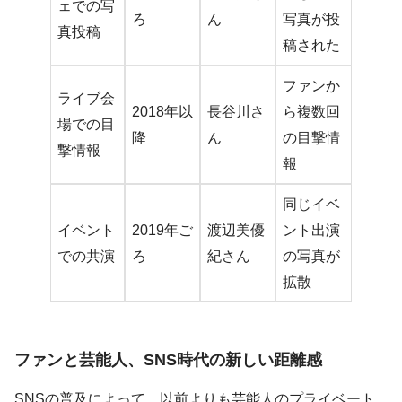
ェでの写
ろ
ん
写真が投
真投稿
稿された
ファンか
ライブ会
2018年以
長谷川さ
ら複数回
場での目
降
ん
の目撃情
撃情報
報
同じイベ
イベント
2019年ご
渡辺美優
ント出演
での共演
ろ
紀さん
の写真が
拡散
ファンと芸能人、SNS時代の新しい距離感
SNSの普及によって、以前よりも芸能人のプライベート