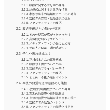
結婚に関する主な噂の発端
結婚式に関する具体的な情報
家族や将来の結婚観についての発言
芸能界の交際・結婚発表の流れ
ファンやメディアの反応
渡辺美優紀との匂わせ疑惑
匂わせ疑惑が広がったきっかけ
具体的な匂わせエピソード
メディア・ファンの受け止め方
芸能人とSNS、噂の広がり方
子供や家族構成は？
花村想太さんの家族構成
結婚や子供についての噂
芸能界のプライバシー事情
ファンやメディアの反応
まとめ：今後の注目ポイント
今後の熱愛報道や結婚の可能性
恋愛観や結婚観についての発言
直近の熱愛噂や週刊誌報道
今後の熱愛や結婚が注目される理由
芸能界での結婚のトレンド
ファンやメディアの期待と注意点