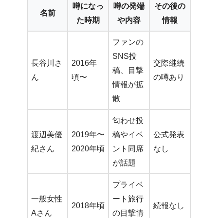
噂になっ
噂の発端
その後の
名前
た時期
や内容
情報
ファンの
SNS投
長谷川さ
2016年
交際継続
稿、目撃
ん
頃〜
の噂あり
情報が拡
散
匂わせ投
渡辺美優
2019年〜
稿やイベ
公式発表
紀さん
2020年頃
ント同席
なし
が話題
プライベ
一般女性
ート旅行
2018年頃
続報なし
Aさん
の目撃情